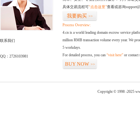
具体交易流程可
“点击这里”
查看或咨询support@
我要购买
>>
Process Overview:
4.cn is a world leading domain escrow service plat
million RMB transaction volume every year. We promi
联系我们
5 workdays.
For detailed process, you can
“visit here”
or contact
QQ：2726103981
BUY NOW
>>
Copyright © 1998 -2025 ww