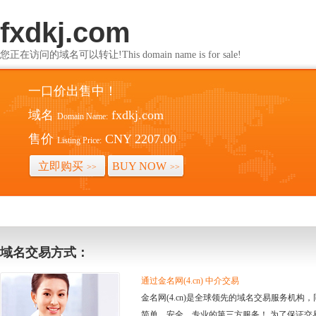
fxdkj.com
您正在访问的域名可以转让!This domain name is for sale!
一口价出售中！
域名
fxdkj.com
Domain Name:
售价
CNY 2207.00
Listing Price:
立即购买
BUY NOW
>>
>>
域名交易方式：
通过金名网(4.cn) 中介交易
金名网(4.cn)是全球领先的域名交易服务机
简单、安全、专业的第三方服务！ 为了保证交